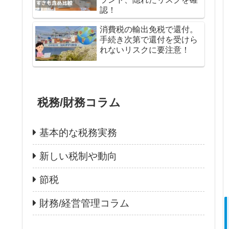
認！
消費税の輸出免税で還付。
手続き次第で還付を受けら
れないリスクに要注意！
税務/財務コラム
基本的な税務実務
新しい税制や動向
節税
財務/経営管理コラム