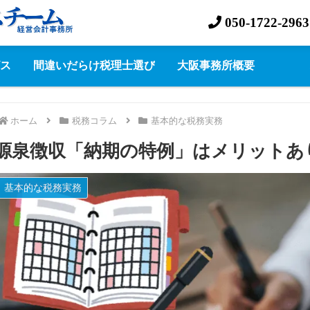
050-1722-2963
ス
間違いだらけ税理士選び
大阪事務所概要
ホーム
税務コラム
基本的な税務実務
源泉徴収「納期の特例」はメリットあ
基本的な税務実務