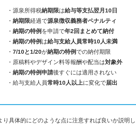
・源泉所得税
納期限
は
給与等支払翌月10日
・
納期限
経過で
源泉徴収義務者ペナルティ
・
納期の特例
を申請で
年2回まとめて納付
・
納期の特例
は
給与支給人員常時10人未満
・
7/10と1/20
が
納期の特例
での納付期限
・原稿料やデザイン料等報酬や配当は
対象外
・
納期の特例申請
後すぐには適用されない
・給与支給人員
常時10人以上
に変化で
届出
より具体的にどのような点に注意すれば良いか説明し