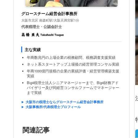
グロースチーム経営会計事務所
大阪市北区 南森町駅/大阪天満宮駅1分
代表税理士・公認会計士
主な実績
年商数兆円の上場企業の税務顧問、税務調査支援実績
ネット系スタートアップ上場後の経営管理コンサル実績
年商1000億円規模の企業の業績評価・経営管理構築支援
実績
Big4税理士法人シニアマネージャーまで、Big4財務アド
バイザリー及び同経営コンサルファームでマネージャー
まで実績
大阪市の税理士ならグロースチーム経営会計事務所
大阪事務所/代表税理士プロフィール
関連記事