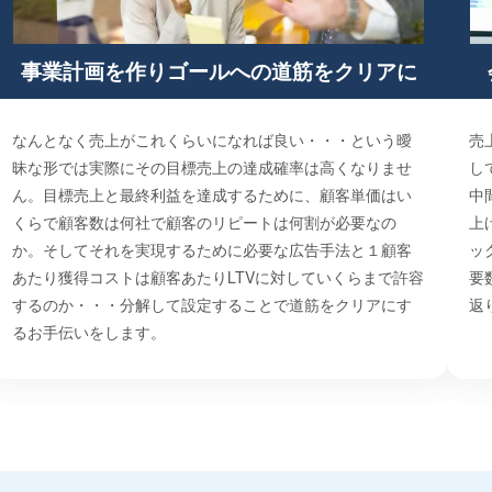
事業計画を作りゴールへの道筋をクリアに
なんとなく売上がこれくらいになれば良い・・・という曖
売
昧な形では実際にその目標売上の達成確率は高くなりませ
し
ん。目標売上と最終利益を達成するために、顧客単価はい
中
くらで顧客数は何社で顧客のリピートは何割が必要なの
上
か。そしてそれを実現するために必要な広告手法と１顧客
ッ
あたり獲得コストは顧客あたりLTVに対していくらまで許容
要
するのか・・・分解して設定することで道筋をクリアにす
返
るお手伝いをします。