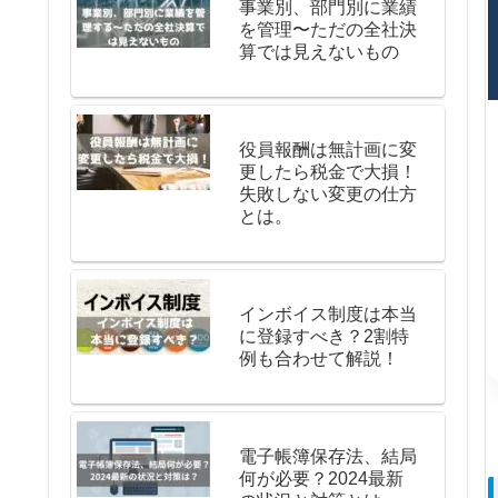
事業別、部門別に業績
を管理〜ただの全社決
算では見えないもの
役員報酬は無計画に変
更したら税金で大損！
失敗しない変更の仕方
とは。
インボイス制度は本当
に登録すべき？2割特
例も合わせて解説！
電子帳簿保存法、結局
何が必要？2024最新