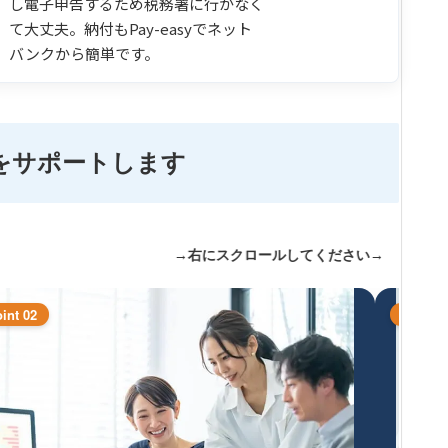
し電子申告するため税務署に行かなく
て大丈夫。納付もPay-easyでネット
バンクから簡単です。
をサポートします
→右にスクロールしてください→
int 02
Point 0