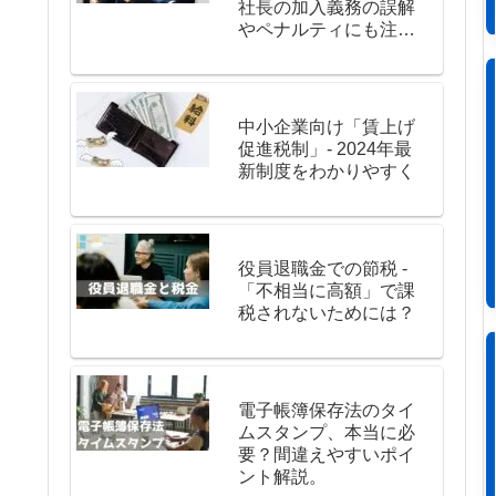
社長の加入義務の誤解
やペナルティにも注
意。
中小企業向け「賃上げ
促進税制」- 2024年最
新制度をわかりやすく
役員退職金での節税 -
「不相当に高額」で課
税されないためには？
電子帳簿保存法のタイ
ムスタンプ、本当に必
要？間違えやすいポイ
ント解説。