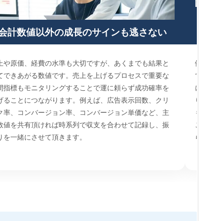
目標
会計数値以外の成長のサインも逃さない
上や原価、経費の水準も大切ですが、あくまでも結果と
例えば
てできあがる数値です。売上を上げるプロセスで重要な
でるこ
間指標もモニタリングすることで運に頼らず成功確率を
に設定
げることにつながります。例えば、広告表示回数、クリ
り方が
ク率、コンバージョン率、コンバージョン単価など、主
も。。
数値を共有頂ければ時系列で収支を合わせて記録し、振
ことで
りを一緒にさせて頂きます。
らも早