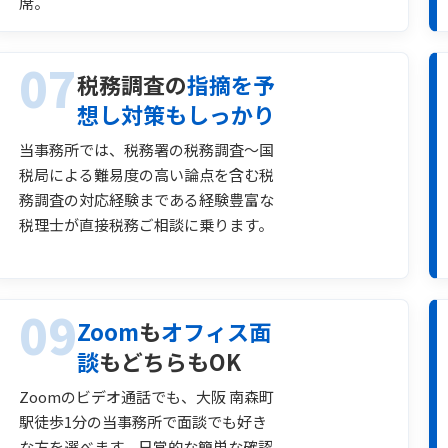
席。
07
税務調査の
指摘を予
想し対策もしっかり
当事務所では、税務署の税務調査～国
税局による難易度の高い論点を含む税
務調査の対応経験まである経験豊富な
税理士が直接税務ご相談に乗ります。
09
Zoom
も
オフィス面
談
もどちらもOK
Zoomのビデオ通話でも、大阪 南森町
駅徒歩1分の当事務所で面談でも好き
な方を選べます。日常的な簡単な確認