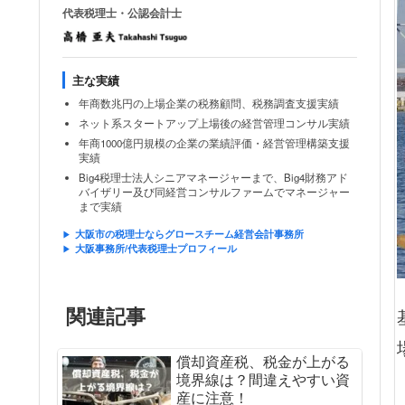
代表税理士・公認会計士
主な実績
年商数兆円の上場企業の税務顧問、税務調査支援実績
ネット系スタートアップ上場後の経営管理コンサル実績
年商1000億円規模の企業の業績評価・経営管理構築支援
実績
Big4税理士法人シニアマネージャーまで、Big4財務アド
バイザリー及び同経営コンサルファームでマネージャー
まで実績
大阪市の税理士ならグロースチーム経営会計事務所
大阪事務所/代表税理士プロフィール
関連記事
償却資産税、税金が上がる
境界線は？間違えやすい資
産に注意！