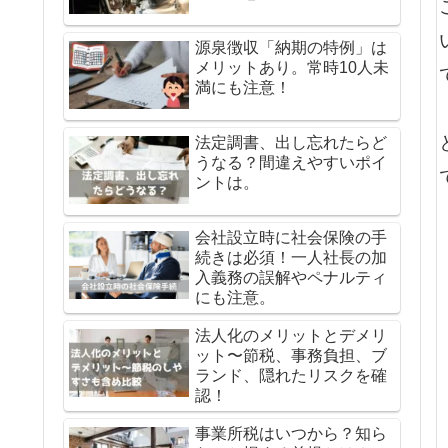
源泉徴収「納期の特例」は
メリットあり。常時10人未
満にも注意！
法定調書、出し忘れたらど
うなる？間違えやすいポイ
ントは。
会社設立時に社会保険の手
続きは必須！一人社長の加
入義務の誤解やペナルティ
にも注意。
法人化のメリットとデメリ
ット〜節税、事務負担、ブ
ランド、隠れたリスクを確
認！
事業所税はいつから？知ら