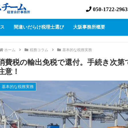
050-1722-2963
ス
間違いだらけ税理士選び
大阪事務所概要
ホーム
税務コラム
基本的な税務実務
消費税の輸出免税で還付。手続き次第
注意！
基本的な税務実務