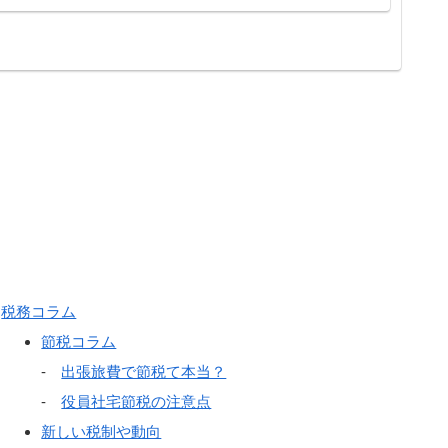
税務コラム
節税コラム
-
出張旅費で節税て本当？
-
役員社宅節税の注意点
新しい税制や動向