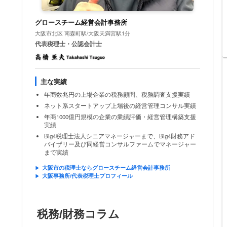
グロースチーム経営会計事務所
大阪市北区 南森町駅/大阪天満宮駅1分
代表税理士・公認会計士
主な実績
年商数兆円の上場企業の税務顧問、税務調査支援実績
ネット系スタートアップ上場後の経営管理コンサル実績
年商1000億円規模の企業の業績評価・経営管理構築支援
実績
Big4税理士法人シニアマネージャーまで、Big4財務アド
バイザリー及び同経営コンサルファームでマネージャー
まで実績
大阪市の税理士ならグロースチーム経営会計事務所
大阪事務所/代表税理士プロフィール
税務/財務コラム