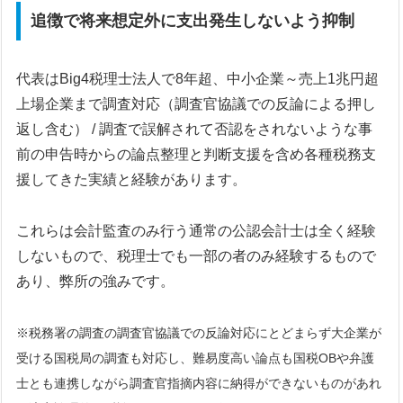
追徴で将来想定外に支出発生しないよう抑制
代表はBig4税理士法人で8年超、中小企業～売上1兆円超
上場企業まで調査対応（調査官協議での反論による押し
返し含む） / 調査で誤解されて否認をされないような事
前の申告時からの論点整理と判断支援を含め各種税務支
援してきた実績と経験があります。
これらは会計監査のみ行う通常の公認会計士は全く経験
しないもので、税理士でも一部の者のみ経験するもので
あり、弊所の強みです。
※税務署の調査の調査官協議での反論対応にとどまらず大企業が
受ける国税局の調査も対応し、難易度高い論点も国税OBや弁護
士とも連携しながら調査官指摘
内容
に納得ができないものがあれ