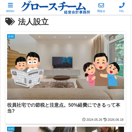
MENU
問合せ
TEL
法人設立
節税
役員社宅での節税と注意点。50%経費にできるって本
当?
2024.05.26
2026.06.18
節税