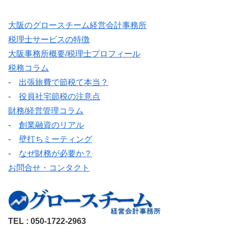
大阪のグロースチーム経営会計事務所
税理士サービスの特徴
大阪事務所概要/税理士プロフィール
税務コラム
-
出張旅費で節税て本当？
-
役員社宅節税の注意点
財務/経営管理コラム
-
創業融資のリアル
-
壁打ちミーティング
-
なぜ財務が必要か？
お問合せ・コンタクト
TEL : 050-1722-2963